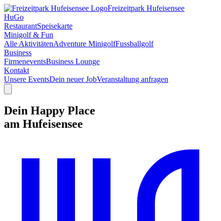
Freizeitpark Hufeisensee
HuGo
Restaurant
Speisekarte
Minigolf & Fun
Alle Aktivitäten
Adventure Minigolf
Fussballgolf
Business
Firmenevents
Business Lounge
Kontakt
Unsere Events
Dein neuer Job
Veranstaltung anfragen
Dein Happy Place
am Hufeisensee