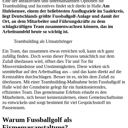
Eine der attraktivsten und unterhaltsamsten Optionen für
Teambuilding und Incentives findet sich direkt in Halle.
Am
Hufeisensee, einem der beliebtesten Ausflugsziele im Saalekreis,
liegt Deutschlands größte Fussballgolf-Anlage und damit der
Ort, an dem Mitarbeiter und Führungskräfte zu dem
schlagkräftigen Team zusammenwachsen können, das im
Arbeitsumfeld heute so wichtig ist.
Teambuilding als Umsatzbringer
Ein Team, das zusammen etwas erreichen soll, kann sich ganz
zufällig finden. Doch wenn dieser Prozess tatsächlich nur dem
Zufall überlassen wird, öffnet dies Tür und Tor für
Missverständnisse und Unstimmigkeiten. Diese wirken sich
unmittelbar auf den Arbeitsalltag aus – und das kann direkt auf die
Kennzahlen durchschlagen. Besser ist es, nichts dem Zufall zu
überlassen. Mit einer Teambuilding-Maßnahme beim Fussballgolf in
Halle wird der Grundstein gelegt für ein funktionierendes,
effizientes Team. Das gemeinsame Erlebnis erlaubt es den
Mitarbeitern, sich besser kennenzulernen, einen Gemeinschaftssinn
zu entwickeln und sorgt bestimmt für viel Gesprächsstoff im
Pausenraum.
Warum Fussballgolf als
Firmenveranstaltung?